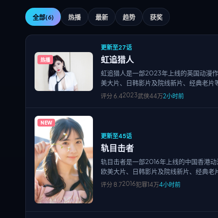
全部
(6)
热播
最新
趋势
获奖
更新至27话
虹追猎人
热播
虹追猎人是一部2023年上线的英国动
美大片、日韩影片及院线新片、经典老片
2023
评分
6.4
武侠
44万
2小时前
NEW
更新至45话
轨目击者
轨目击者是一部2016年上线的中国香
欧美大片、日韩影片及院线新片、经典老
2016
评分
8.7
犯罪
14万
4小时前