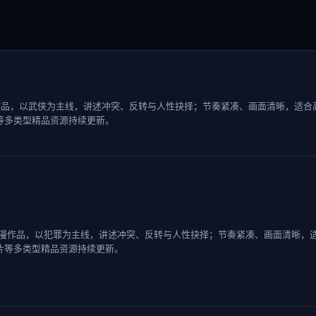
漫作品，以武侠为主线，讲述冲突、反转与人性抉择；节奏紧凑、画面清晰，适
等多类型精品资源持续更新。
港动漫作品，以犯罪为主线，讲述冲突、反转与人性抉择；节奏紧凑、画面清晰，
片等多类型精品资源持续更新。