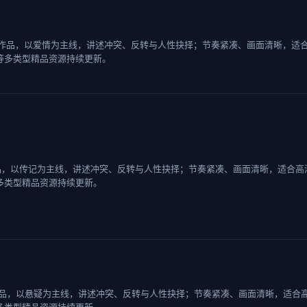
视剧作品，以爱情为主线，讲述冲突、反转与人性抉择；节奏紧凑、画面清晰，适
等多类型精品资源持续更新。
作品，以传记为主线，讲述冲突、反转与人性抉择；节奏紧凑、画面清晰，适合
多类型精品资源持续更新。
漫作品，以悬疑为主线，讲述冲突、反转与人性抉择；节奏紧凑、画面清晰，适合