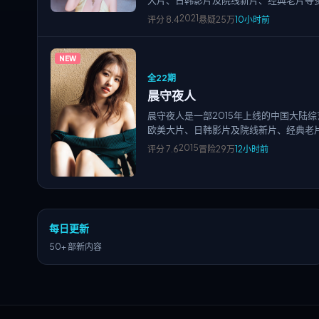
大片、日韩影片及院线新片、经典老片等
2021
评分
8.4
悬疑
25万
10小时前
NEW
全22期
晨守夜人
晨守夜人是一部2015年上线的中国大
欧美大片、日韩影片及院线新片、经典老
2015
评分
7.6
冒险
29万
12小时前
每日更新
50+ 部新内容