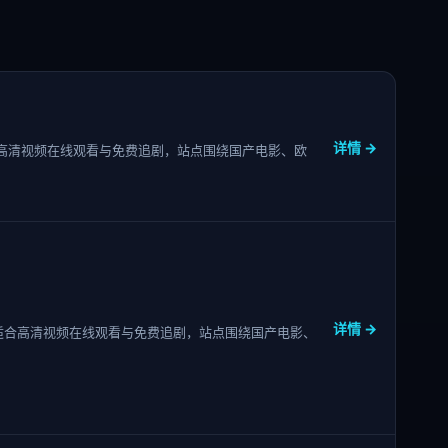
详情 →
合高清视频在线观看与免费追剧，站点围绕国产电影、欧
详情 →
适合高清视频在线观看与免费追剧，站点围绕国产电影、