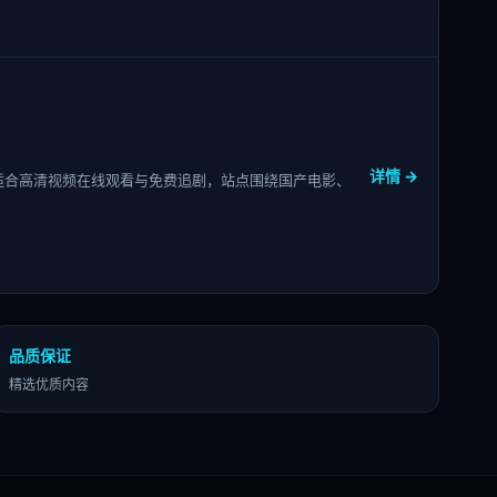
详情 →
适合高清视频在线观看与免费追剧，站点围绕国产电影、
品质保证
精选优质内容